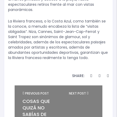
espectaculares retiros frente al mar con vistas
panorámicas.
La Riviera francesa, o la Costa Azul, como también se
la conoce, a menudo encabeza la lista de “visitas
obligadas”. Niza, Cannes, Saint-Jean-Cap-Ferrat y
Saint Tropez son sinónimos de glamour, sol y
celebridades, además de los espectaculares paisajes
amados por artistas y escritores, además de
abundantes oportunidades deportivas, garantizan que
la Riviera francesa realmente lo tenga todo.
SHARE:
<A
PREVIOUS POST
NEXT POST
COSAS QUE
HREF="HTTPS://TUFICHA.C
ESCOBEDO-
QUIZÁ NO
RENOVARA-EL-
SABÍAS DE
CENTRO-