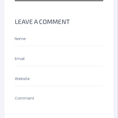
LONDRES
POMPIDOU/"
REL="NEXT">FRIDA
ESCOBEDO
LEAVE A COMMENT
RENOVARÁ EL
CENTRO
POMPIDOU</A>