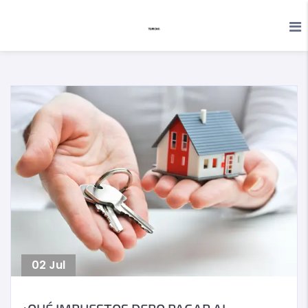
02
Jul